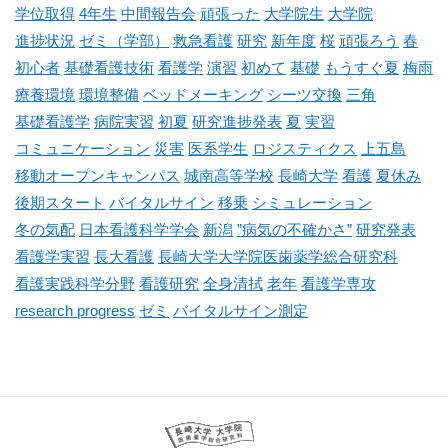
学位取得
4年生
中間報告会
頑張った
大学院生
大学院
進捗状況
ゼミ（学部）
救急看護
研究
新年度
桜
頑張ろう
春
初心者
基礎看護技術
看護学
演習
初めて
基礎
もうすぐ夏
梅雨
療養環境
環境整備
ベッドメーキング
シーツ交換
三角
基礎看護学
病院実習
初夏
研究進捗発表
夏
実習
コミュニケーション
災害
医系学生
ロジスティクス
上五島
移動オープンキャンパス
城南高等学校
長崎大学
看護
夏休み
後期スタート
バイタルサイン
移乗
シミュレーション
冬の気配
日本看護科学学会
新潟
”病気の不確かさ”
研究発表
看護学実習
長大看護
長崎大学大学院医歯薬学総合研究科
看護実践科学分野
看護研究
全身清拭
老年
看護学専攻
research progress
ゼミ
バイタルサイン測定