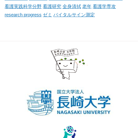
看護実践科学分野
看護研究
全身清拭
老年
看護学専攻
research progress
ゼミ
バイタルサイン測定