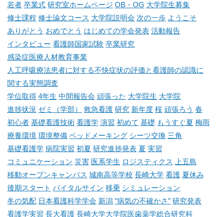
若者
卒業式
研究室ホームページ
OB・OG
大学院生募集
修士課程
修士論文コース
大学院説明会
次の一歩
ようこそ
ありがとう
おめでとう
はじめての学会発表
活動報告
インタビュー
看護師国家試験
卒業研究
感染症医療人材教育事業
人工呼吸療法患者に対する不快症状の評価と看護師の認識に
関する実態調査
学位取得
4年生
中間報告会
頑張った
大学院生
大学院
進捗状況
ゼミ（学部）
救急看護
研究
新年度
桜
頑張ろう
春
初心者
基礎看護技術
看護学
演習
初めて
基礎
もうすぐ夏
梅雨
療養環境
環境整備
ベッドメーキング
シーツ交換
三角
基礎看護学
病院実習
初夏
研究進捗発表
夏
実習
コミュニケーション
災害
医系学生
ロジスティクス
上五島
移動オープンキャンパス
城南高等学校
長崎大学
看護
夏休み
後期スタート
バイタルサイン
移乗
シミュレーション
冬の気配
日本看護科学学会
新潟
”病気の不確かさ”
研究発表
看護学実習
長大看護
長崎大学大学院医歯薬学総合研究科