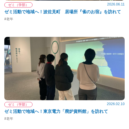
2026.06.11
ゼミ（学部）
ゼミ活動で地域へ！波佐見町 居場所『雀のお宿』を訪れて
#老年
2026.02.10
ゼミ（学部）
ゼミ活動で地域へ！東京電力「廃炉資料館」を訪れて
#老年