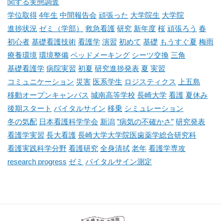
関する実態調査
学位取得
4年生
中間報告会
頑張った
大学院生
大学院
進捗状況
ゼミ（学部）
救急看護
研究
新年度
桜
頑張ろう
春
初心者
基礎看護技術
看護学
演習
初めて
基礎
もうすぐ夏
梅雨
療養環境
環境整備
ベッドメーキング
シーツ交換
三角
基礎看護学
病院実習
初夏
研究進捗発表
夏
実習
コミュニケーション
災害
医系学生
ロジスティクス
上五島
移動オープンキャンパス
城南高等学校
長崎大学
看護
夏休み
後期スタート
バイタルサイン
移乗
シミュレーション
冬の気配
日本看護科学学会
新潟
”病気の不確かさ”
研究発表
看護学実習
長大看護
長崎大学大学院医歯薬学総合研究科
看護実践科学分野
看護研究
全身清拭
老年
看護学専攻
research progress
ゼミ
バイタルサイン測定