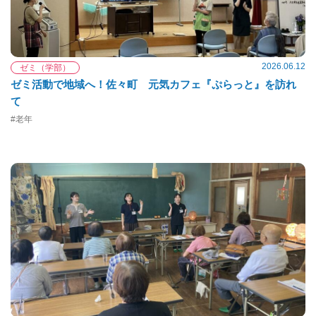
2026.06.12
ゼミ（学部）
ゼミ活動で地域へ！佐々町 元気カフェ『ぷらっと』を訪れ
て
#老年