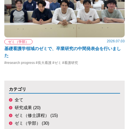
2026.07.03
ゼミ（学部）
基礎看護学領域のゼミで、卒業研究の中間発表会を行いまし
た
#research progress #長大看護 #ゼミ #看護研究
カテゴリ
全て
研究成果 (20)
ゼミ（修士課程） (15)
ゼミ（学部） (30)