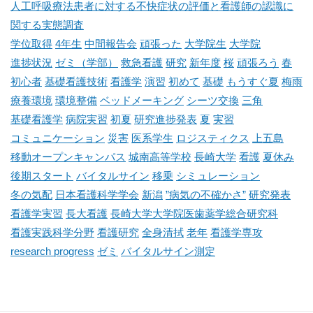
人工呼吸療法患者に対する不快症状の評価と看護師の認識に
関する実態調査
学位取得
4年生
中間報告会
頑張った
大学院生
大学院
進捗状況
ゼミ（学部）
救急看護
研究
新年度
桜
頑張ろう
春
初心者
基礎看護技術
看護学
演習
初めて
基礎
もうすぐ夏
梅雨
療養環境
環境整備
ベッドメーキング
シーツ交換
三角
基礎看護学
病院実習
初夏
研究進捗発表
夏
実習
コミュニケーション
災害
医系学生
ロジスティクス
上五島
移動オープンキャンパス
城南高等学校
長崎大学
看護
夏休み
後期スタート
バイタルサイン
移乗
シミュレーション
冬の気配
日本看護科学学会
新潟
”病気の不確かさ”
研究発表
看護学実習
長大看護
長崎大学大学院医歯薬学総合研究科
看護実践科学分野
看護研究
全身清拭
老年
看護学専攻
research progress
ゼミ
バイタルサイン測定