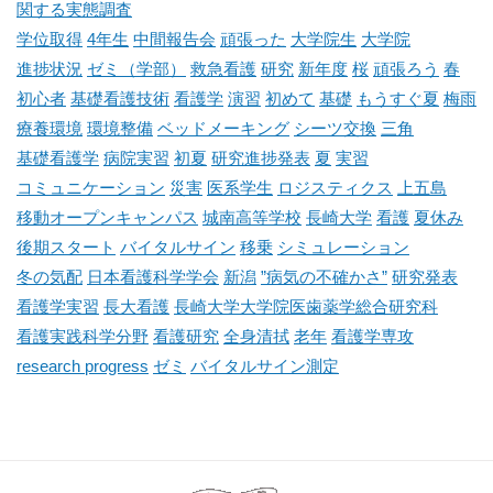
関する実態調査
学位取得
4年生
中間報告会
頑張った
大学院生
大学院
進捗状況
ゼミ（学部）
救急看護
研究
新年度
桜
頑張ろう
春
初心者
基礎看護技術
看護学
演習
初めて
基礎
もうすぐ夏
梅雨
療養環境
環境整備
ベッドメーキング
シーツ交換
三角
基礎看護学
病院実習
初夏
研究進捗発表
夏
実習
コミュニケーション
災害
医系学生
ロジスティクス
上五島
移動オープンキャンパス
城南高等学校
長崎大学
看護
夏休み
後期スタート
バイタルサイン
移乗
シミュレーション
冬の気配
日本看護科学学会
新潟
”病気の不確かさ”
研究発表
看護学実習
長大看護
長崎大学大学院医歯薬学総合研究科
看護実践科学分野
看護研究
全身清拭
老年
看護学専攻
research progress
ゼミ
バイタルサイン測定