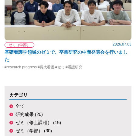
2026.07.03
ゼミ（学部）
基礎看護学領域のゼミで、卒業研究の中間発表会を行いまし
た
#research progress #長大看護 #ゼミ #看護研究
カテゴリ
全て
研究成果 (20)
ゼミ（修士課程） (15)
ゼミ（学部） (30)