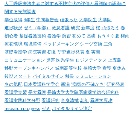
人工呼吸療法患者に対する不快症状の評価と看護師の認識に
関する実態調査
学位取得
4年生
中間報告会
頑張った
大学院生
大学院
進捗状況
ゼミ（学部）
救急看護
研究
新年度
桜
頑張ろう
春
初心者
基礎看護技術
看護学
演習
初めて
基礎
もうすぐ夏
梅雨
療養環境
環境整備
ベッドメーキング
シーツ交換
三角
基礎看護学
病院実習
初夏
研究進捗発表
夏
実習
コミュニケーション
災害
医系学生
ロジスティクス
上五島
移動オープンキャンパス
城南高等学校
長崎大学
看護
夏休み
後期スタート
バイタルサイン
移乗
シミュレーション
冬の気配
日本看護科学学会
新潟
”病気の不確かさ”
研究発表
看護学実習
長大看護
長崎大学大学院医歯薬学総合研究科
看護実践科学分野
看護研究
全身清拭
老年
看護学専攻
research progress
ゼミ
バイタルサイン測定