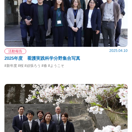
2025.04.10
活動報告
2025年度 看護実践科学分野集合写真
#新年度 #桜 #頑張ろう #春 #ようこそ