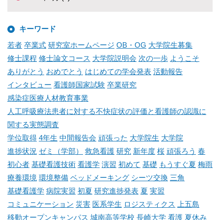
キーワード
若者
卒業式
研究室ホームページ
OB・OG
大学院生募集
修士課程
修士論文コース
大学院説明会
次の一歩
ようこそ
ありがとう
おめでとう
はじめての学会発表
活動報告
インタビュー
看護師国家試験
卒業研究
感染症医療人材教育事業
人工呼吸療法患者に対する不快症状の評価と看護師の認識に
関する実態調査
学位取得
4年生
中間報告会
頑張った
大学院生
大学院
進捗状況
ゼミ（学部）
救急看護
研究
新年度
桜
頑張ろう
春
初心者
基礎看護技術
看護学
演習
初めて
基礎
もうすぐ夏
梅雨
療養環境
環境整備
ベッドメーキング
シーツ交換
三角
基礎看護学
病院実習
初夏
研究進捗発表
夏
実習
コミュニケーション
災害
医系学生
ロジスティクス
上五島
移動オープンキャンパス
城南高等学校
長崎大学
看護
夏休み