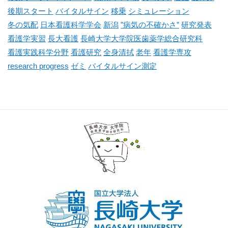
後期スタート
バイタルサイン
移乗
シミュレーション
冬の気配
日本看護科学学会
新潟
”病気の不確かさ”
研究発表
看護学実習
長大看護
長崎大学大学院医歯薬学総合研究科
看護実践科学分野
看護研究
全身清拭
老年
看護学専攻
research progress
ゼミ
バイタルサイン測定