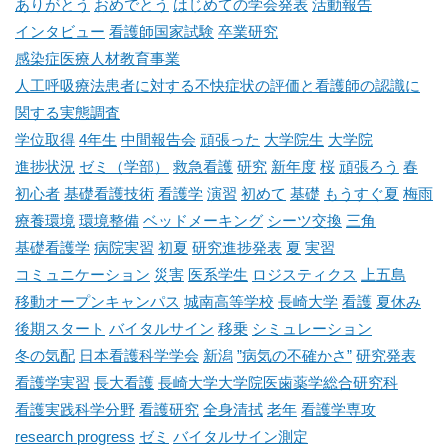
ありがとう
おめでとう
はじめての学会発表
活動報告
インタビュー
看護師国家試験
卒業研究
感染症医療人材教育事業
人工呼吸療法患者に対する不快症状の評価と看護師の認識に
関する実態調査
学位取得
4年生
中間報告会
頑張った
大学院生
大学院
進捗状況
ゼミ（学部）
救急看護
研究
新年度
桜
頑張ろう
春
初心者
基礎看護技術
看護学
演習
初めて
基礎
もうすぐ夏
梅雨
療養環境
環境整備
ベッドメーキング
シーツ交換
三角
基礎看護学
病院実習
初夏
研究進捗発表
夏
実習
コミュニケーション
災害
医系学生
ロジスティクス
上五島
移動オープンキャンパス
城南高等学校
長崎大学
看護
夏休み
後期スタート
バイタルサイン
移乗
シミュレーション
冬の気配
日本看護科学学会
新潟
”病気の不確かさ”
研究発表
看護学実習
長大看護
長崎大学大学院医歯薬学総合研究科
看護実践科学分野
看護研究
全身清拭
老年
看護学専攻
research progress
ゼミ
バイタルサイン測定