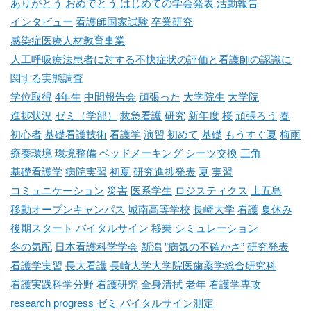
ありがとう
おめでとう
はじめての学会発表
活動報告
インタビュー
看護師国家試験
卒業研究
感染症医療人材教育事業
人工呼吸療法患者に対する不快症状の評価と看護師の認識に
関する実態調査
学位取得
4年生
中間報告会
頑張った
大学院生
大学院
進捗状況
ゼミ（学部）
救急看護
研究
新年度
桜
頑張ろう
春
初心者
基礎看護技術
看護学
演習
初めて
基礎
もうすぐ夏
梅雨
療養環境
環境整備
ベッドメーキング
シーツ交換
三角
基礎看護学
病院実習
初夏
研究進捗発表
夏
実習
コミュニケーション
災害
医系学生
ロジスティクス
上五島
移動オープンキャンパス
城南高等学校
長崎大学
看護
夏休み
後期スタート
バイタルサイン
移乗
シミュレーション
冬の気配
日本看護科学学会
新潟
”病気の不確かさ”
研究発表
看護学実習
長大看護
長崎大学大学院医歯薬学総合研究科
看護実践科学分野
看護研究
全身清拭
老年
看護学専攻
research progress
ゼミ
バイタルサイン測定