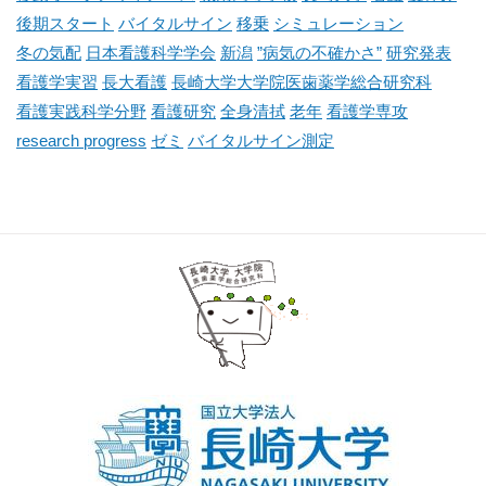
後期スタート
バイタルサイン
移乗
シミュレーション
冬の気配
日本看護科学学会
新潟
”病気の不確かさ”
研究発表
看護学実習
長大看護
長崎大学大学院医歯薬学総合研究科
看護実践科学分野
看護研究
全身清拭
老年
看護学専攻
research progress
ゼミ
バイタルサイン測定