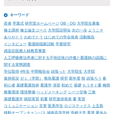
キーワード
若者
卒業式
研究室ホームページ
OB・OG
大学院生募集
修士課程
修士論文コース
大学院説明会
次の一歩
ようこそ
ありがとう
おめでとう
はじめての学会発表
活動報告
インタビュー
看護師国家試験
卒業研究
感染症医療人材教育事業
人工呼吸療法患者に対する不快症状の評価と看護師の認識に
関する実態調査
学位取得
4年生
中間報告会
頑張った
大学院生
大学院
進捗状況
ゼミ（学部）
救急看護
研究
新年度
桜
頑張ろう
春
初心者
基礎看護技術
看護学
演習
初めて
基礎
もうすぐ夏
梅雨
療養環境
環境整備
ベッドメーキング
シーツ交換
三角
基礎看護学
病院実習
初夏
研究進捗発表
夏
実習
コミュニケーション
災害
医系学生
ロジスティクス
上五島
移動オープンキャンパス
城南高等学校
長崎大学
看護
夏休み