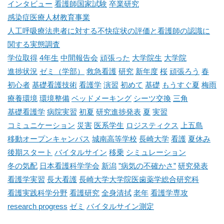
インタビュー
看護師国家試験
卒業研究
感染症医療人材教育事業
人工呼吸療法患者に対する不快症状の評価と看護師の認識に
関する実態調査
学位取得
4年生
中間報告会
頑張った
大学院生
大学院
進捗状況
ゼミ（学部）
救急看護
研究
新年度
桜
頑張ろう
春
初心者
基礎看護技術
看護学
演習
初めて
基礎
もうすぐ夏
梅雨
療養環境
環境整備
ベッドメーキング
シーツ交換
三角
基礎看護学
病院実習
初夏
研究進捗発表
夏
実習
コミュニケーション
災害
医系学生
ロジスティクス
上五島
移動オープンキャンパス
城南高等学校
長崎大学
看護
夏休み
後期スタート
バイタルサイン
移乗
シミュレーション
冬の気配
日本看護科学学会
新潟
”病気の不確かさ”
研究発表
看護学実習
長大看護
長崎大学大学院医歯薬学総合研究科
看護実践科学分野
看護研究
全身清拭
老年
看護学専攻
research progress
ゼミ
バイタルサイン測定