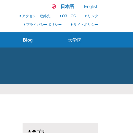
日本語
|
English
アクセス・連絡先
OB・OG
リンク
プライバシーポリシー
サイトポリシー
Blog
大学院
看護実践科学セミナ
ー
臨床看護学研究会
大学院生募集
カテゴリ