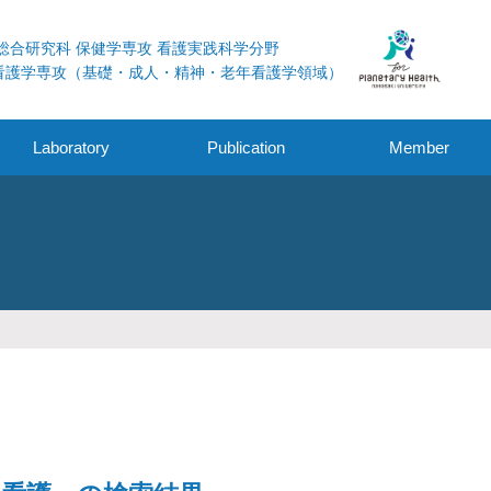
総合研究科 保健学専攻 看護実践科学分野
看護学専攻（基礎・成人・精神・老年看護学領域）
Laboratory
Publication
Member
学術論文
外部資金獲得
その他
学会発表・シンポジ
ウム