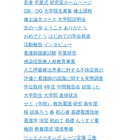
若者
卒業式
研究室ホームページ
OB・OG
大学院生募集
修士課程
修士論文コース
大学院説明会
次の一歩
ようこそ
ありがとう
おめでとう
はじめての学会発表
活動報告
インタビュー
看護師国家試験
卒業研究
感染症医療人材教育事業
人工呼吸療法患者に対する不快症状の
評価と看護師の認識に関する実態調査
学位取得
4年生
中間報告会
頑張った
大学院生
大学院
進捗状況
ゼミ（学部）
救急看護
研究
新年度
桜
頑張ろう
春
初心者
基礎看護技術
看護学
演習
初めて
基礎
もうすぐ夏
梅雨
療養環境
環境整備
ベッドメーキング
シーツ交換
三角