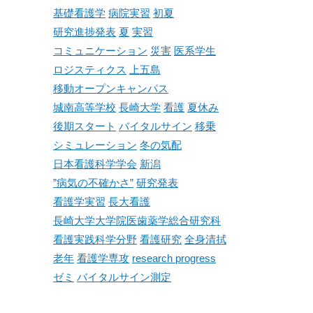
基礎看護学
病院実習
初夏
研究進捗発表
夏
実習
コミュニケーション
災害
医系学生
ロジスティクス
上五島
移動オープンキャンパス
城南高等学校
長崎大学
看護
夏休み
後期スタート
バイタルサイン
移乗
シミュレーション
冬の気配
日本看護科学学会
新潟
”病気の不確かさ”
研究発表
看護学実習
長大看護
長崎大学大学院医歯薬学総合研究科
看護実践科学分野
看護研究
全身清拭
老年
看護学専攻
research progress
ゼミ
バイタルサイン測定