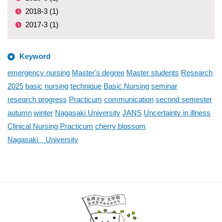
2018-3 (1)
2017-3 (1)
Keyword
emergency nursing
Master's degree
Master students
Research
2025
basic
nursing
technique
Basic Nursing
seminar
research progress
Practicum
communication
second semester
autumn
winter
Nagasaki University
JANS
Uncertainty in illness
Clinical Nursing Practicum
cherry blossom
Nagasaki University