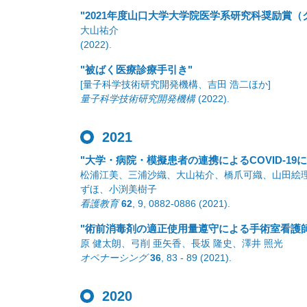
"2021年度山口大学大学院医学系研究科奨励賞（
大山祐介
(2022)
.
"被ばく医療診療手引き"
[量子科学技術研究開発機構、吉田 浩二ほか]
量子科学技術研究開発機構
(2022)
.
2021
"大学・病院・模擬患者の連携によるCOVID-19
松浦江美、三浦沙織、大山祐介、橋爪可織、山田絵
ずほ、小渕美樹子
看護教育
62
,
9
,
0882-0886
(2021)
.
"術前消毒剤の適正使用量遵守による手術室看護
原 健太朗、弓削 亜矢香、長坂 隆史、澤井 照光
オペナーシング
36
,
83 - 89
(2021)
.
2020