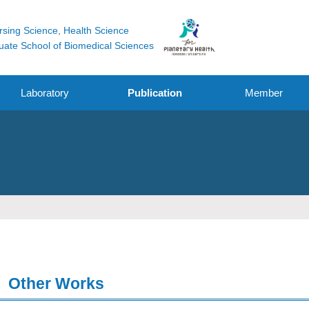
rsing Science, Health Science
uate School of Biomedical Sciences
Laboratory
Publication
Member
Original Research
Funding
Other Works
Oral / Poster
Presentation /
symposium
Other Works