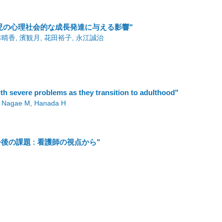
児の心理社会的な成長発達に与える影響"
本晴香, 濱観月, 花田裕子, 永江誠治
th severe problems as they transition to adulthood"
, Nagae M, Hanada H
後の課題 : 看護師の視点から"