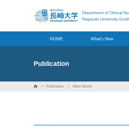
Department of Clinical Nu
Nagasaki University Grad
HOME
What's New
Publication
Publication
Other Works