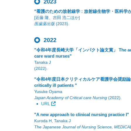
2023
"看護のための放射線学 : 放射線生物学・医科学
[近藤 隆、吉田 浩二ほか]
医歯薬出版
(2023)
.
2022
"令和4年度長崎大学「インパクト論文賞」 The actual–ideal g
care ward nurses"
Tanaka J
(2022)
.
"令和4年度日本クリティカルケア看護学会奨励論文賞 Verificati
critically ill patients "
Yusuke Oyama
Japan Academy of Critical care Nursing
(2022)
.
URL
"A new approach to clinical nursing practice I"
Kuroda H, Tanaka J
The Japanese Journal of Nursing Science, MEDICA