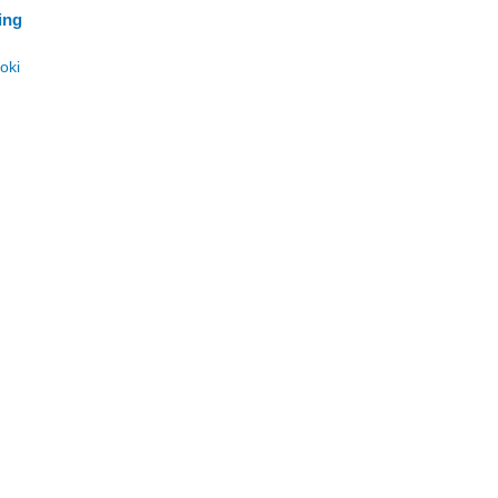
ing
oki