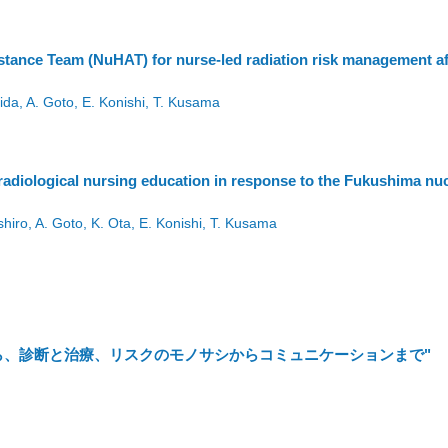
stance Team (NuHAT) for nurse-led radiation risk management af
hida, A. Goto, E. Konishi, T. Kusama
radiological nursing education in response to the Fukushima nu
shiro, A. Goto, K. Ota, E. Konishi, T. Kusama
から、診断と治療、リスクのモノサシからコミュニケーションまで"