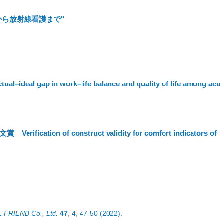
から放射線看護まで"
ap in work–life balance and quality of life among acu
on of construct validity for comfort indicators of
L FRIEND Co., Ltd.
47
,
4
,
47-50
(2022)
.