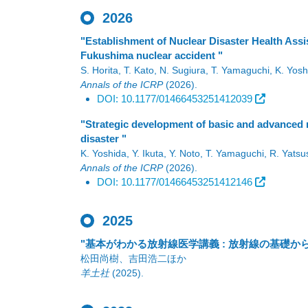
2026
"Establishment of Nuclear Disaster Health Assi
Fukushima nuclear accident "
S. Horita, T. Kato, N. Sugiura, T. Yamaguchi, K. Yos
Annals of the ICRP
(2026)
.
DOI: 10.1177/01466453251412039
"Strategic development of basic and advanced 
disaster "
K. Yoshida, Y. Ikuta, Y. Noto, T. Yamaguchi, R. Yatsu
Annals of the ICRP
(2026)
.
DOI: 10.1177/01466453251412146
2025
"基本がわかる放射線医学講義 : 放射線の基礎
松田尚樹、吉田浩二ほか
羊土社
(2025)
.