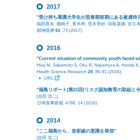
2017
"受け持ち看護大学生が思春期前期にある被虐待
福田貴央, 畑絢子, 青木梓, 荒木李紗, 頭島菜摘, 佐久
精神医療
62
,
73
(2017)
.
2016
"Current situation of community youth faced wi
Hisa M, Sakamoto S, Oku R, Nakamura A, Honda K
Health Science Research
28
,
85-91
(2016)
.
URL
"福島リポート(第21回)リスク認知教育の取組と今
[吉田 浩二]
日本医事新報
,
4788
,
14
(2016)
.
2014
"ここ福島から、放射線の意識を発信"
[吉田 浩二]