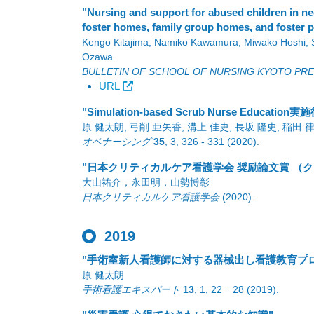
"Nursing and support for abused children in ne
foster homes, family group homes, and foster 
Kengo Kitajima, Namiko Kawamura, Miwako Hoshi, 
Ozawa
BULLETIN OF SCHOOL OF NURSING KYOTO PRE
URL
"Simulation-based Scrub Nurse Educ
原 健太朗, 弓削 亜矢香, 溝上 佳史, 長坂 隆史, 稲田 
オペナーシング
35
,
3
,
326 - 331
(2020)
.
"日本クリティカルケア看護学会 奨励論文賞 （クリ
大山祐介，永田明，山勢博彰
日本クリティカルケア看護学会
(2020)
.
2019
"手術室新人看護師に対する器械出し看護教育プロ
原 健太朗
手術看護エキスパート
13
,
1
,
22 ｰ 28
(2019)
.