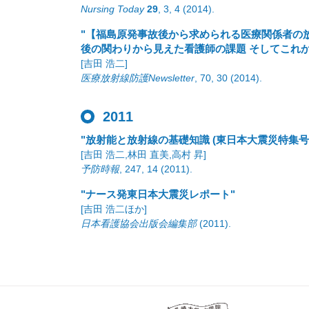
Nursing Today
29
,
3
,
4
(2014)
.
"【福島原発事故後から求められる医療関係者の
後の関わりから見えた看護師の課題 そしてこれ
[吉田 浩二]
医療放射線防護Newsletter
,
70
,
30
(2014)
.
2011
"放射能と放射線の基礎知識 (東日本大震災特集号)
[吉田 浩二,林田 直美,高村 昇]
予防時報
,
247
,
14
(2011)
.
"ナース発東日本大震災レポート"
[吉田 浩二ほか]
日本看護協会出版会編集部
(2011)
.