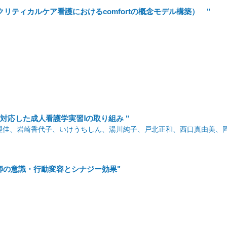
クリティカルケア看護におけるcomfortの概念モデル構築） "
に対応した成人看護学実習Ⅰの取り組み "
理佳、岩崎香代子、いけうちしん、湯川純子、戸北正和、西口真由美、
師の意識・行動変容とシナジー効果"