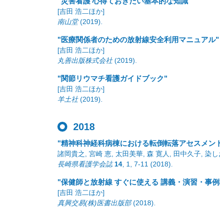
"災害看護 心得ておきたい基本的な知識"
[吉田 浩二ほか]
南山堂
(2019)
.
"医療関係者のための放射線安全利用マニュアル"
[吉田 浩二ほか]
丸善出版株式会社
(2019)
.
"関節リウマチ看護ガイドブック"
[吉田 浩二ほか]
羊土社
(2019)
.
2018
"精神科神経科病棟における転倒転落アセスメン
諸岡貴之, 宮崎 恵, 太田美華, 森 寛人, 田中久子, 染
長崎県看護学会誌
14
,
1
,
7-11
(2018)
.
"保健師と放射線 すぐに使える 講義・演習・事例
[吉田 浩二ほか]
真興交易(株)医書出版部
(2018)
.