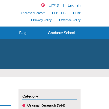
日本語
|
English
Access / Contact
OB・OG
Link
Privacy Policy
Website Policy
Blog
Graduate School
Clinical Nursing
Science Seminar
Clinical Nursing
Research Group
Call for Graduate
Students
Category
Original Research (344)