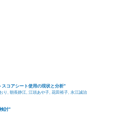
トスコアシート使用の現状と分析"
しおり, 朝長静江, 江頭あや子, 花田裕子, 永江誠治
検討"