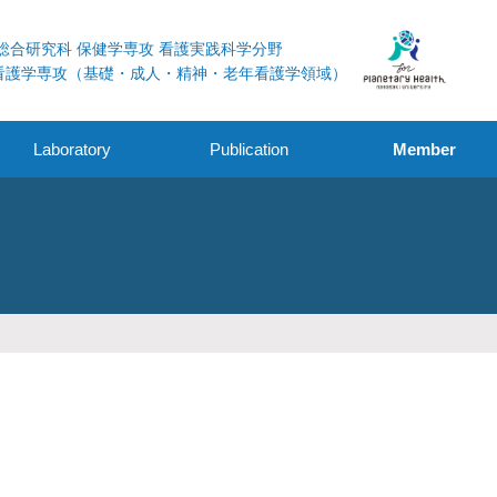
総合研究科 保健学専攻 看護実践科学分野
看護学専攻（基礎・成人・精神・老年看護学領域）
Laboratory
Publication
Member
学術論文
外部資金獲得
その他
学会発表・シンポジ
ウム