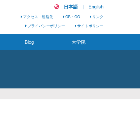
日本語
|
English
アクセス・連絡先
OB・OG
リンク
プライバシーポリシー
サイトポリシー
Blog
大学院
看護実践科学セミナ
ー
臨床看護学研究会
大学院生募集