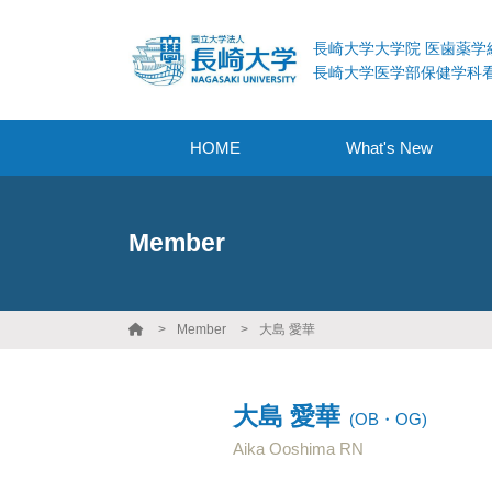
長崎大学大学院 医歯薬学
長崎大学医学部保健学科
HOME
What's New
Member
Member
大島 愛華
大島 愛華
(OB・OG)
Aika Ooshima RN