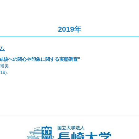
2019年
ム
結核への関心や印象に関する実態調査"
 裕美
019)
.