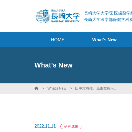
長崎大学大学院 医歯薬学
長崎大学医学部保健学科
HOME
What's New
What's New
What's New
田中准教授、黒田教授らの論文「The actual-ideal gap in work-life balance and quality of life among acute care ward nurses」が令和4年度長崎大学「インパクト論文賞」を受賞しました。
2022.11.11
研究成果