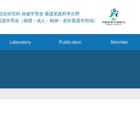
総合研究科 保健学専攻 看護実践科学分野
看護学専攻（基礎・成人・精神・老年看護学領域）
Laboratory
Publication
Member
学術論文
外部資金獲得
その他
学会発表・シンポジ
ウム