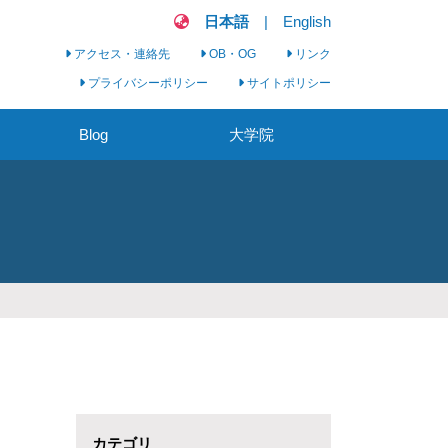
日本語
|
English
アクセス・連絡先
OB・OG
リンク
プライバシーポリシー
サイトポリシー
Blog
大学院
看護実践科学セミナ
ー
臨床看護学研究会
大学院生募集
カテゴリ