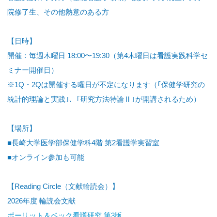
院修了生、その他熱意のある方
【日時】
開催：毎週木曜日 18:00〜19:30（第4木曜日は看護実践科学セ
ミナー開催日）
※1Q・2Qは開催する曜日が不定になります（｢保健学研究の
統計的理論と実践｣、｢研究方法特論Ⅱ｣が開講されるため）
【場所】
■長崎大学医学部保健学科4階 第2看護学実習室
■オンライン参加も可能
【Reading Circle（文献輪読会）】
2026年度 輪読会文献
ポーリット＆ベック看護研究 第3版